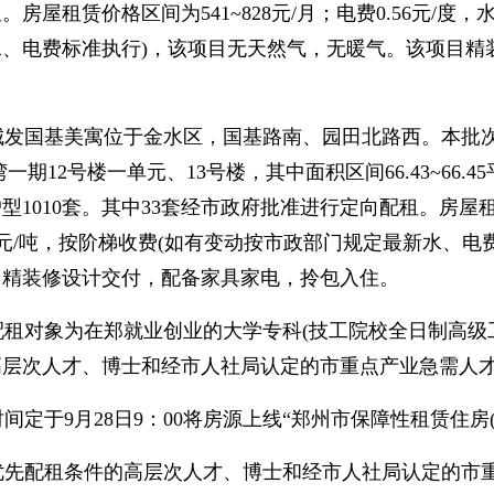
房屋租赁价格区间为541~828元/月；电费0.56元/度，
水、电费标准执行)，该项目无天然气，无暖气。该项目精
国基美寓位于金水区，国基路南、园田北路西。本批次配租
一期12号楼一单元、13号楼，其中面积区间66.43~66.45平
1010套。其中33套经市政府批准进行定向配租。房屋租赁价格
.5元/吨，按阶梯收费(如有变动按市政部门规定最新水、
目精装修设计交付，配备家具家电，拎包入住。
对象为在郑就业创业的大学专科(技工院校全日制高级工)
高层次人才、博士和经市人社局认定的市重点产业急需人
于9月28日9：00将房源上线“郑州市保障性租赁住房(
租条件的高层次人才、博士和经市人社局认定的市重点产业