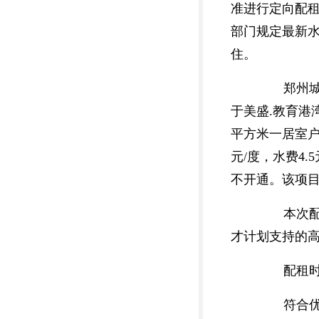
准进行定向配租。
部门规定最新
住。
郑州城发
于美盛.教育港湾
平方米一居室户型
元/度，水费4
不开通。该项
本次配租
才计划支持的
配租时间定
符合优先配